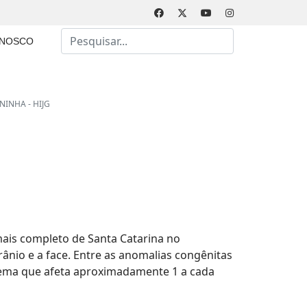
Busca
ONOSCO
Type 2 or more characters for results.
NINHA - HIJG
 mais completo de Santa Catarina no
ânio e a face. Entre as anomalias congênitas
blema que afeta aproximadamente 1 a cada