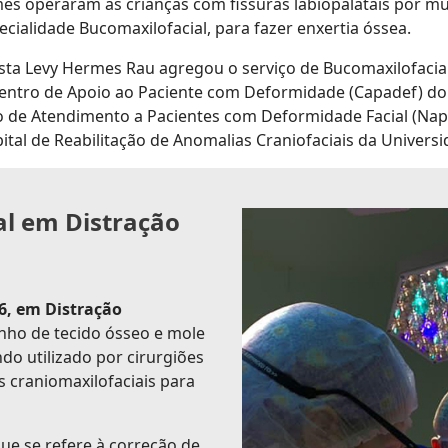
s operaram as crianças com fissuras labiopalatais por mu
cialidade Bucomaxilofacial, para fazer enxertia óssea.
ista Levy Hermes Rau agregou o serviço de Bucomaxilofacia
entro de Apoio ao Paciente com Deformidade (Capadef) do
o de Atendimento a Pacientes com Deformidade Facial (Napad
pital de Reabilitação de Anomalias Craniofaciais da Univer
al em Distração
06, em Distração
ganho de tecido ósseo e mole
do utilizado por cirurgiões
s craniomaxilofaciais para
ue se refere à correção de