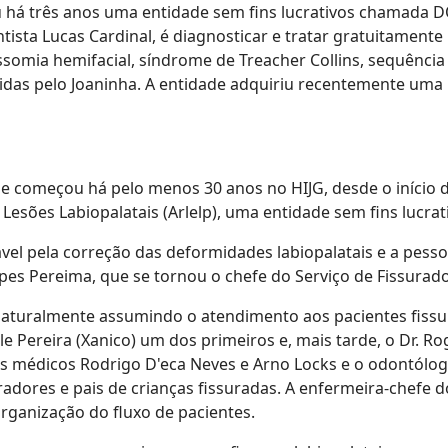
u há três anos uma entidade sem fins lucrativos chamada DO 
ntista Lucas Cardinal, é diagnosticar e tratar gratuitamente 
ssomia hemifacial, síndrome de Treacher Collins, sequência
idas pelo Joaninha. A entidade adquiriu recentemente uma
ue começou há pelo menos 30 anos no HIJG, desde o início
esões Labiopalatais (Arlelp), uma entidade sem fins lucrat
ável pela correção das deformidades labiopalatais e a pesso
pes Pereima, que se tornou o chefe do Serviço de Fissurado
i naturalmente assumindo o atendimento aos pacientes fissu
le Pereira (Xanico) um dos primeiros e, mais tarde, o Dr. 
os médicos Rodrigo D'eca Neves e Arno Locks e o odontólo
dores e pais de crianças fissuradas. A enfermeira-chefe d
organização do fluxo de pacientes.