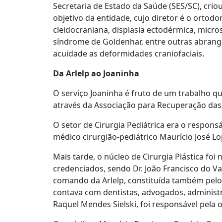
Secretaria de Estado da Saúde (SES/SC), crio
objetivo da entidade, cujo diretor é o ortodo
cleidocraniana, displasia ectodérmica, micro
síndrome de Goldenhar, entre outras abrang
acuidade as deformidades craniofaciais.
Da Arlelp ao Joaninha
O serviço Joaninha é fruto de um trabalho q
através da Associação para Recuperação das L
O setor de Cirurgia Pediátrica era o respons
médico cirurgião-pediátrico Maurício José Lo
Mais tarde, o núcleo de Cirurgia Plástica fo
credenciados, sendo Dr. João Francisco do Va
comando da Arlelp, constituída também pel
contava com dentistas, advogados, administra
Raquel Mendes Sielski, foi responsável pela 