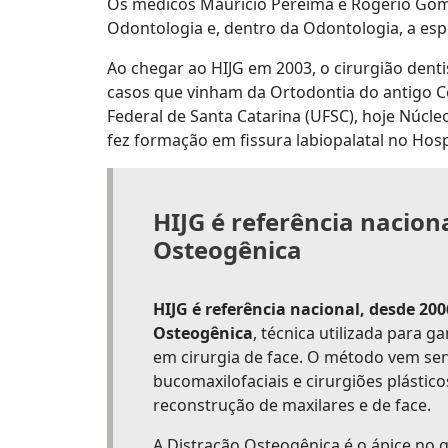
Os médicos Maurício Pereima e Rogério Gome
Odontologia e, dentro da Odontologia, a espe
Ao chegar ao HIJG em 2003, o cirurgião dent
casos que vinham da Ortodontia do antigo C
Federal de Santa Catarina (UFSC), hoje Núcle
fez formação em fissura labiopalatal no Hos
HIJG é referência nacion
Osteogênica
HIJG é referência nacional, desde 20
Osteogênica
, técnica utilizada para 
em cirurgia de face. O método vem sen
bucomaxilofaciais e cirurgiões plástico
reconstrução de maxilares e de face.
A Distração Osteogênica é o ápice no q