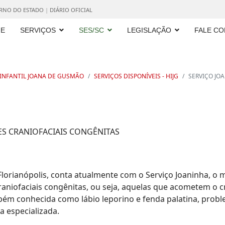
ERNO DO ESTADO
|
DIÁRIO OFICIAL
E
SERVIÇOS
SES/SC
LEGISLAÇÃO
FALE C
 INFANTIL JOANA DE GUSMÃO
SERVIÇOS DISPONÍVEIS - HIJG
SERVIÇO JOA
S CRANIOFACIAIS CONGÊNITAS
 Florianópolis, conta atualmente com o Serviço Joaninha, o
niofaciais congênitas, ou seja, aquelas que acometem o cr
mbém conhecida como lábio leporino e fenda palatina, pro
a especializada.