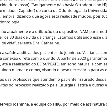
ecido duro (osso). “Antigamente não havia Ortodontia no H
ormidade (Capadef) do curso de Odontologia da Universida
, lembra, dizendo que agora esta realidade mudou, pois tud
dontologia.
mão atualmente é a utilização do dispositivo NAM para mod
meiros 30 dias de vida da criança. Estamos utilizando esse di
de vida”, salienta Dra. Catherine.
a saúde auditiva dos pacientes do Joaninha. “A criança co
á conexão direta com o ouvido. A partir de 2020 garantimos
, até a realização do BERA/PEATE, em sono natural e com se
uindo mamar e comer, visando o peso necessário para as et
s das profissões que atendem o paciente fissurado desde o
s do processo realizado pela Cirurgia Plástica e outras e
erviço Joaninha, a equipe do HIJG, por meio de assinatur