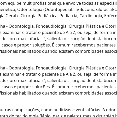
 com equipe multiprofissional que envolve todas as especial
enética, Odontologia (Odontopediatria/Bucomaxilofacial/Or
rgia Geral e Cirurgia Pediátrica, Pediatria, Cardiologia, Enf
nha - Odontologia, Fonoaudiologia, Cirurgia Plástica e Oto
xaminar e tratar o paciente de A a Z, ou seja, de forma in
ades oro-maxilofaciais”, salienta o cirurgião dentista buco
os casos e propor soluções. É comum recebermos pacientes 
fissionais habilitados quando existem comorbidades assoc
nha - Odontologia, Fonoaudiologia, Cirurgia Plástica e Oto
xaminar e tratar o paciente de A a Z, ou seja, de forma in
ades oro-maxilofaciais”, salienta o cirurgião dentista buco
os casos e propor soluções. É comum recebermos pacientes 
fissionais habilitados quando existem comorbidades assoc
utras complicações, como auditivas e ventilatórias. A odo
ento do tecido mole (lábio, nariz e palato), mas o cirurgião