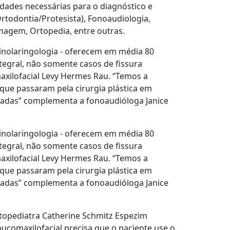
idades necessárias para o diagnóstico e
todontia/Protesista), Fonoaudiologia,
ermagem, Ortopedia, entre outras.
rrinolaringologia - oferecem em média 80
tegral, não somente casos de fissura
maxilofacial Levy Hermes Rau. “Temos a
que passaram pela cirurgia plástica em
iadas” complementa a fonoaudióloga Janice
rrinolaringologia - oferecem em média 80
tegral, não somente casos de fissura
maxilofacial Levy Hermes Rau. “Temos a
que passaram pela cirurgia plástica em
iadas” complementa a fonoaudióloga Janice
ntopediatra Catherine Schmitz Espezim
 bucomaxilofacial precisa que o paciente use o