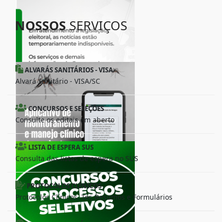
NOSSOS
SERVIÇOS
ALVARÁS SANITÁRIOS - VISA
Alvará Sanitário - VISA/SC
CONCURSOS E SELEÇÕES
Consulte os editais em aberto
LISTA DE ESPERA SUS
Consulta das listas de espera no SUS
PROTOCOLOS CLÍNICOS
Protocolos Clínicos, Ter, Resumos e Formulários