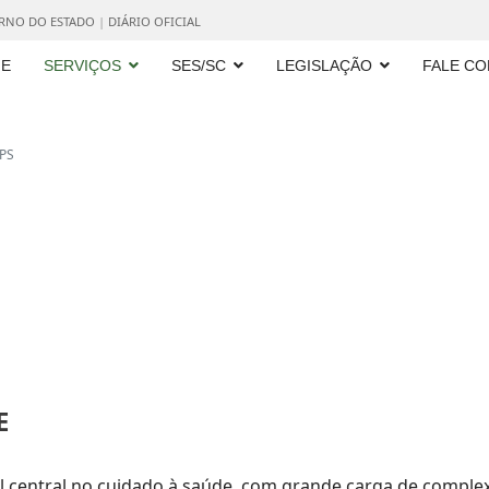
ERNO DO ESTADO
|
DIÁRIO OFICIAL
E
SERVIÇOS
SES/SC
LEGISLAÇÃO
FALE C
PS
E
 central no cuidado à saúde, com grande carga de complex