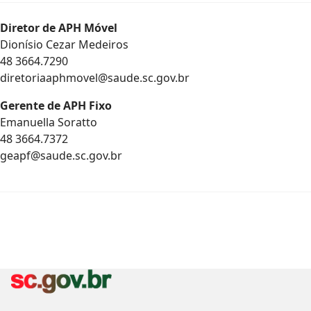
Diretor de APH Móvel
Dionísio Cezar Medeiros
48 3664.7290
diretoriaaphmovel@saude.sc.gov.br
Gerente de APH Fixo
Emanuella Soratto
48 3664.7372
geapf@saude.sc.gov.br