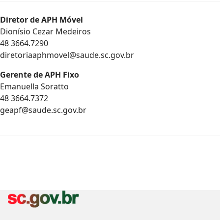
Diretor de APH Móvel
Dionísio Cezar Medeiros
48 3664.7290
diretoriaaphmovel@saude.sc.gov.br
Gerente de APH Fixo
Emanuella Soratto
48 3664.7372
geapf@saude.sc.gov.br