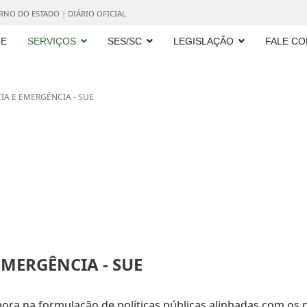
ERNO DO ESTADO
|
DIÁRIO OFICIAL
E
SERVIÇOS
SES/SC
LEGISLAÇÃO
FALE C
A E EMERGÊNCIA - SUE
MERGÊNCIA - SUE
ora na formulação de políticas públicas alinhadas com os p