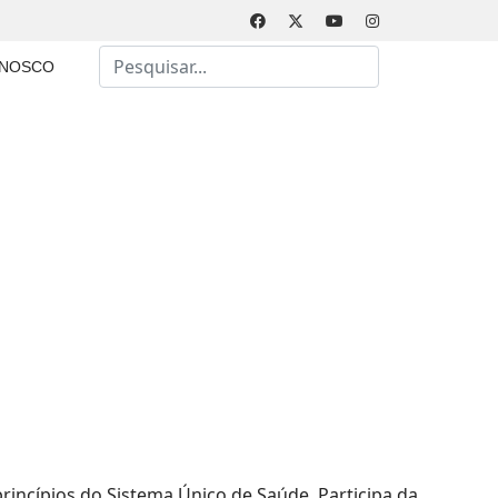
Busca
ONOSCO
Type 2 or more characters for results.
rincípios do Sistema Único de Saúde. Participa da