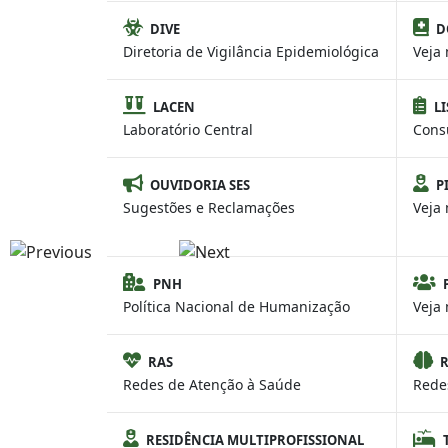
DIVE
D
Diretoria de Vigilância Epidemiológica
Veja 
LACEN
LI
Laboratório Central
Consu
OUVIDORIA SES
P
Sugestões e Reclamações
Veja 
PNH
Política Nacional de Humanização
Veja 
RAS
Redes de Atenção à Saúde
Redes
RESIDÊNCIA MULTIPROFISSIONAL