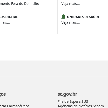
amento Fora do Domicílio
Veja mais...
SUS DIGITAL
UNIDADES DE SAÚDE
mais...
Veja mais...
ços
sc.gov.br
Fila de Espera SUS
M
Agências de Notícias Secom
ncia Farmacêutica