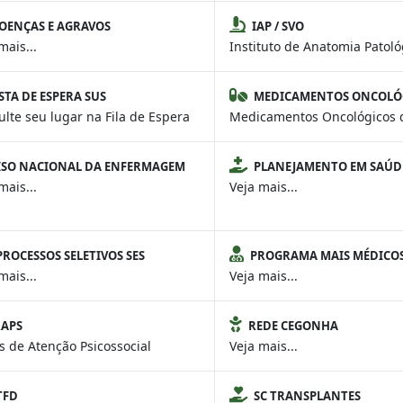
OENÇAS E AGRAVOS
IAP / SVO
mais...
Instituto de Anatomia Patoló
STA DE ESPERA SUS
MEDICAMENTOS ONCOLÓ
lte seu lugar na Fila de Espera
Medicamentos Oncológicos 
ISO NACIONAL DA ENFERMAGEM
PLANEJAMENTO EM SAÚD
mais...
Veja mais...
PROCESSOS SELETIVOS SES
PROGRAMA MAIS MÉDICO
mais...
Veja mais...
RAPS
REDE CEGONHA
 de Atenção Psicossocial
Veja mais...
TFD
SC TRANSPLANTES