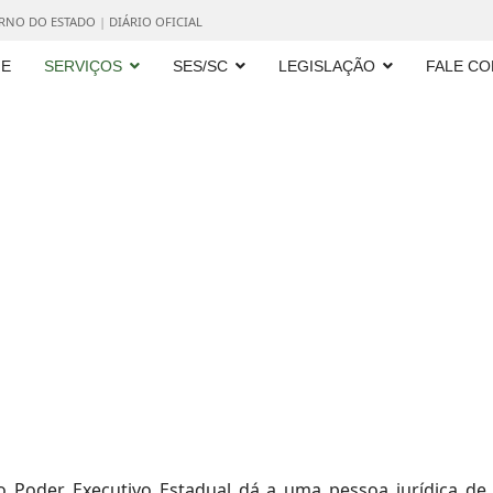
ERNO DO ESTADO
|
DIÁRIO OFICIAL
E
SERVIÇOS
SES/SC
LEGISLAÇÃO
FALE C
 Poder Executivo Estadual dá a uma pessoa jurídica de di