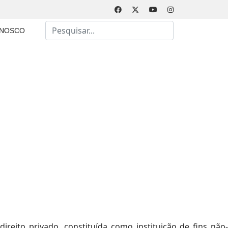
Busca
ONOSCO
Type 2 or more characters for results.
reito privado, constituída como instituição de fins não