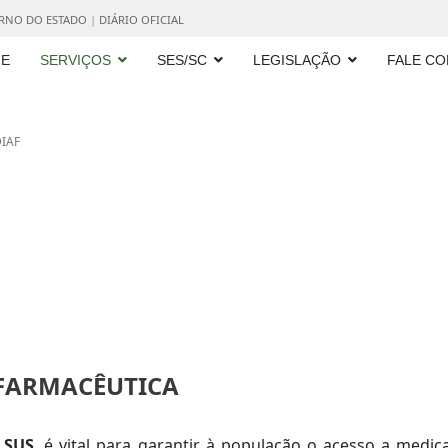
ERNO DO ESTADO
|
DIÁRIO OFICIAL
E
SERVIÇOS
SES/SC
LEGISLAÇÃO
FALE C
IAF
 FARMACÊUTICA
o
SUS
, é vital para garantir à população o acesso a medic