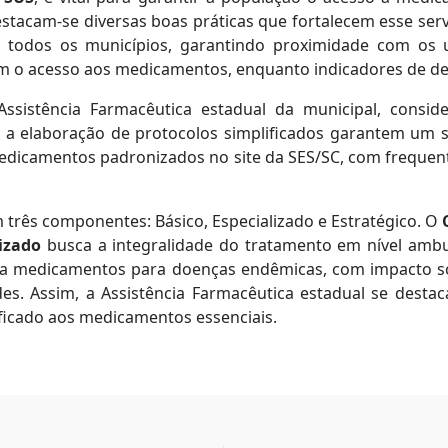
stacam-se diversas boas práticas que fortalecem esse se
 todos os municípios, garantindo proximidade com os u
zam o acesso aos medicamentos, enquanto indicadores de 
ssistência Farmacêutica estadual da municipal, consid
 a elaboração de protocolos simplificados garantem um se
 medicamentos padronizados no site da SES/SC, com freque
três componentes: Básico, Especializado e Estratégico. O
izado
busca a integralidade do tratamento em nível ambula
 a medicamentos para doenças endêmicas, com impacto s
es. Assim, a Assistência Farmacêutica estadual se dest
ificado aos medicamentos essenciais.