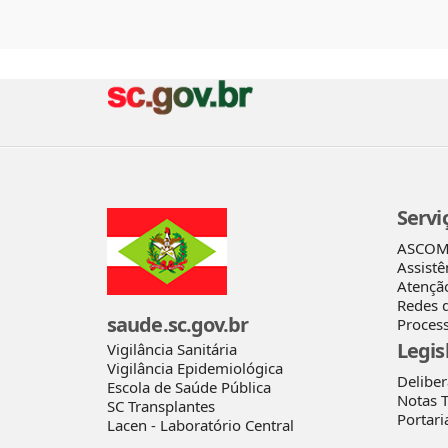
Servi
ASCO
Assistê
Atençã
Redes 
saude.sc.gov.br
Process
Legis
Vigilância Sanitária
Vigilância Epidemiológica
Delibe
Escola de Saúde Pública
Notas T
SC Transplantes
Portari
Lacen - Laboratório Central