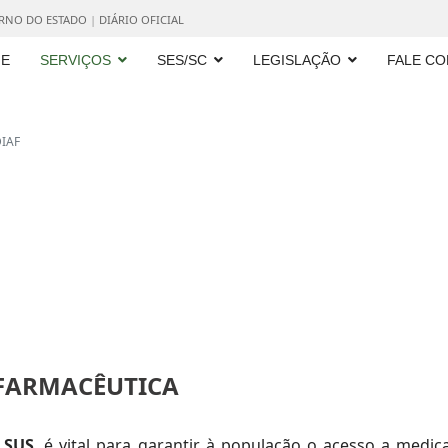
ERNO DO ESTADO
|
DIÁRIO OFICIAL
E
SERVIÇOS
SES/SC
LEGISLAÇÃO
FALE C
IAF
 FARMACÊUTICA
o
SUS
, é vital para garantir à população o acesso a medic