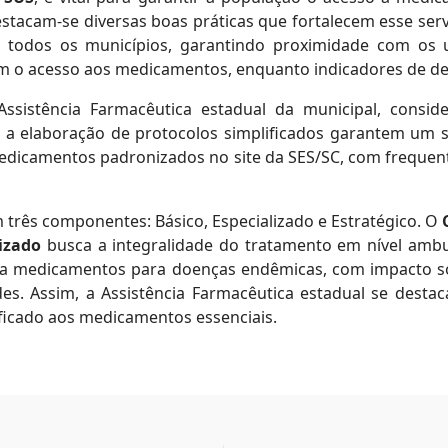
stacam-se diversas boas práticas que fortalecem esse se
 todos os municípios, garantindo proximidade com os u
zam o acesso aos medicamentos, enquanto indicadores de 
ssistência Farmacêutica estadual da municipal, consid
 a elaboração de protocolos simplificados garantem um se
 medicamentos padronizados no site da SES/SC, com freque
três componentes: Básico, Especializado e Estratégico. O
izado
busca a integralidade do tratamento em nível ambula
 a medicamentos para doenças endêmicas, com impacto s
es. Assim, a Assistência Farmacêutica estadual se dest
ificado aos medicamentos essenciais.