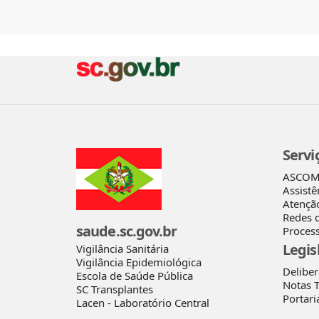
Servi
ASCO
Assistê
Atençã
Redes 
saude.sc.gov.br
Process
Legis
Vigilância Sanitária
Vigilância Epidemiológica
Delibe
Escola de Saúde Pública
Notas T
SC Transplantes
Portari
Lacen - Laboratório Central