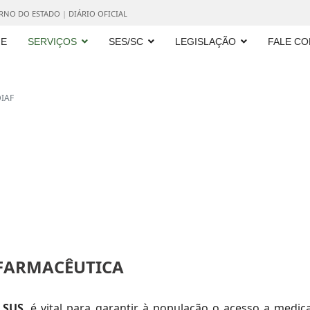
ERNO DO ESTADO
|
DIÁRIO OFICIAL
E
SERVIÇOS
SES/SC
LEGISLAÇÃO
FALE C
IAF
 FARMACÊUTICA
o
SUS
, é vital para garantir à população o acesso a medic