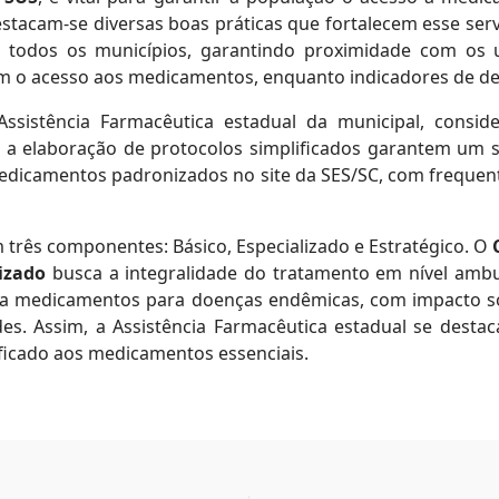
stacam-se diversas boas práticas que fortalecem esse se
 todos os municípios, garantindo proximidade com os u
zam o acesso aos medicamentos, enquanto indicadores de 
ssistência Farmacêutica estadual da municipal, consid
 a elaboração de protocolos simplificados garantem um se
 medicamentos padronizados no site da SES/SC, com freque
três componentes: Básico, Especializado e Estratégico. O
izado
busca a integralidade do tratamento em nível ambula
 a medicamentos para doenças endêmicas, com impacto s
es. Assim, a Assistência Farmacêutica estadual se dest
ificado aos medicamentos essenciais.