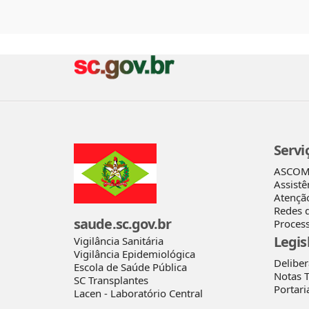
Servi
ASCO
Assistê
Atençã
Redes 
saude.sc.gov.br
Process
Legis
Vigilância Sanitária
Vigilância Epidemiológica
Delibe
Escola de Saúde Pública
Notas T
SC Transplantes
Portari
Lacen - Laboratório Central