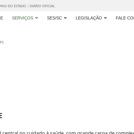
ERNO DO ESTADO
|
DIÁRIO OFICIAL
E
SERVIÇOS
SES/SC
LEGISLAÇÃO
FALE C
PS
E
 central no cuidado à saúde, com grande carga de complex